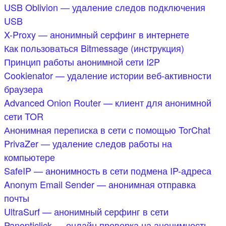
USB Oblivion — удаление следов подключения
USB
X-Proxy — анонимный серфинг в интернете
Как пользоваться Bitmessage (инструкция)
Принцип работы анонимной сети I2P
Cookienator — удаление истории веб-активности
браузера
Advanced Onion Router — клиент для анонимной
сети TOR
Анонимная переписка в сети с помощью TorChat
PrivaZer — удаление следов работы на
компьютере
SafeIP — анонимность в сети подмена IP-адреса
Anonym Email Sender — анонимная отправка
почты
UltraSurf — анонимный серфинг в сети
Panopticlick — онлайн проверка на анонимность