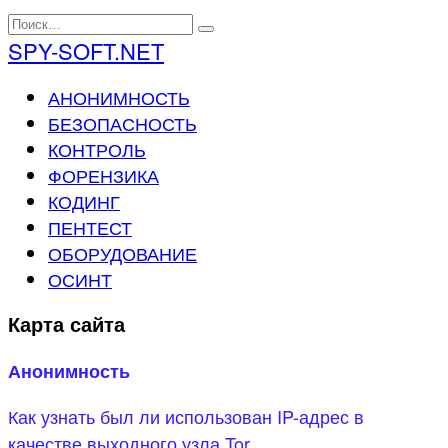
Перейти
Search
к
for:
SPY-SOFT.NET
содержанию
АНОНИМНОСТЬ
БЕЗОПАСНОСТЬ
КОНТРОЛЬ
ФОРЕНЗИКА
КОДИНГ
ПЕНТЕСТ
ОБОРУДОВАНИЕ
ОСИНТ
Карта сайта
Анонимность
Как узнать был ли использован IP-адрес в
качестве выходного узла Tor