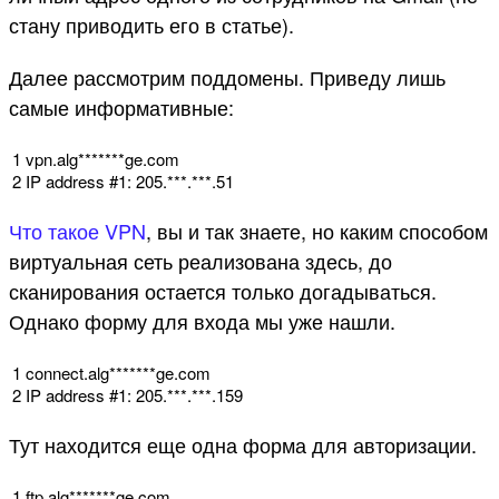
стану приводить его в статье).
Далее рассмотрим поддомены. Приведу лишь
самые информативные:
1
vpn
.
alg*
******
ge
.
com
2
IP
address
#1: 205.***.***.51
Что такое VPN
, вы и так знаете, но каким способом
виртуальная сеть реализована здесь, до
сканирования остается только догадываться.
Однако форму для входа мы уже нашли.
1
connect
.
alg*
******
ge
.
com
2
IP
address
#1: 205.***.***.159
Тут находится еще одна форма для авторизации.
1
ftp
.
alg*
******
ge
.
com