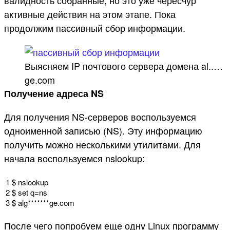
валидность собранные, но это уже чересчур
активные действия на этом этапе. Пока
продолжим пассивный сбор информации.
Выясняем IP почтового сервера домена al..…
ge.com
Получение адреса NS
Для получения NS-серверов воспользуемся
одноименной записью (NS). Эту информацию
получить можно несколькими утилитами. Для
начала воспользуемся nslookup:
1
$
nslookup
2
$
set
q
=
ns
3
$
alg*
******
ge
.
com
После чего попробуем еще одну Linux программу