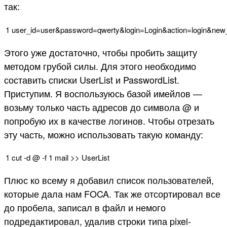
так:
1
user_id
=
user
&password
=
qwerty
&login
=
Login
&action
=
login
&new_
Этого уже достаточно, чтобы пробить защиту
методом грубой силы. Для этого необходимо
составить списки UserList и PasswordList.
Приступим. Я воспользуюсь базой имейлов —
возьму только часть адресов до символа @ и
попробую их в качестве логинов. Чтобы отрезать
эту часть, можно использовать такую команду:
1
cut
-
d
@
-
f
1
mail
>
>
UserList
Плюс ко всему я добавил список пользователей,
которые дала нам FOCA. Так же отсортировал все
до пробела, записал в файл и немого
подредактировал, удалив строки типа pixel-