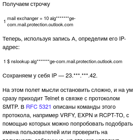
Получаем строчку
mail
exchanger
=
10
alg*
******
ge
-
1
com
.
mail
.
protection
.
outlook
.
com
Теперь, используя запись А, определим его IP-
адрес:
1
$
nslookup
alg*
******
ge
-
com
.
mail
.
protection
.
outlook
.
com
Сохраняем у себя IP — 23.***.***.42.
На этом полет мысли остановить сложно, и на ум
сразу приходит Telnet в связке с протоколом
SMTP. В
RFC 5321
описаны команды этого
протокола, например VRFY, EXPN и RCPT-TO, с
помощью которых можно попробовать подобрать
имена пользователей или проверить на