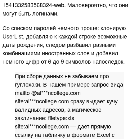
1541332583568324-web. Маловероятно, что они
могут быть логинами.
Со списком паролей немного проще: клонирую
UserList, добавляю к каждой строке возможные
даты рождения, следом разбавил разными
комбинациями иностранных слов и добавил
немного цифр от 6 до 9 символов напоследок.
При сборе данных не забываем про
гуглохаки. В нашем примере запрос вида
mailto @al***ncollege.com
site:al***ncollege.com сразу выдает кучу
валидных адресов, а магическое
заклинание: filetype:xls
site:al***ncollege.com — дает прямую
ссылку на табличку в формате Excel с