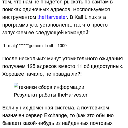
том, что нам не придется рыскать по сайтам в
поисках одиночных адресов. Воспользуемся
инструментом
theHarvester
. В Kali Linux эта
программа уже установлена, так что просто
запускаем ее следующей командой:
1
-
d
alg*
******
ge
.
com
-
b
all
-
l
1000
После нескольких минут утомительного ожидания
получаем 125 адресов вместо 11 общедоступных.
Хорошее начало, не правда ли?!
Результат работы theHarvester
Если у них доменная система, а почтовиком
назначен сервер Exchange, то (как это обычно
бывает) какой-нибудь из найденных почтовых