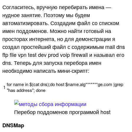
Согласитесь, вручную перебирать имена —
нудное занятие. Поэтому мы будем
автоматизировать. Создадим файл со списком
имен поддоменов. Можно найти готовый на
просторах интернета, но для демонстрации я
создал простейший файл с содержимым mail dns
ftp file vpn test dev prod voip firewall и называл его
dns. Теперь для запуска перебора имен
необходимо написать мини-скрипт:
for
name
in
$
(
cat
dns
)
;
do
host
$
name
.
alg*
******
ge
.
com
|
grep
1
"has address"
;
done
Перебор поддоменов программой host
DNSMap