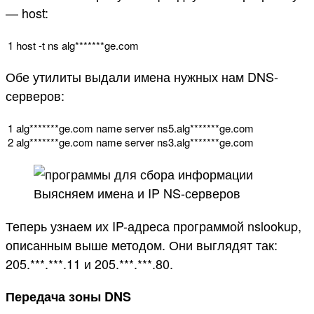
— host:
1
host
-
t
ns
alg*
******
ge
.
com
Обе утилиты выдали имена нужных нам DNS-
серверов:
1
alg*
******
ge
.
com
name
server
ns5
.
alg*
******
ge
.
com
2
alg*
******
ge
.
com
name
server
ns3
.
alg*
******
ge
.
com
Выясняем имена и IP NS-серверов
Теперь узнаем их IP-адреса программой nslookup,
описанным выше методом. Они выглядят так:
205.***.***.11 и 205.***.***.80.
Передача зоны DNS