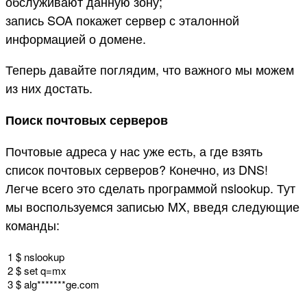
обслуживают данную зону;
запись SOA покажет сервер с эталонной
информацией о домене.
Теперь давайте поглядим, что важного мы можем
из них достать.
Поиск почтовых серверов
Почтовые адреса у нас уже есть, а где взять
список почтовых серверов? Конечно, из DNS!
Легче всего это сделать программой nslookup. Тут
мы воспользуемся записью MX, введя следующие
команды:
1
$
nslookup
2
$
set
q
=
mx
3
$
alg*
******
ge
.
com