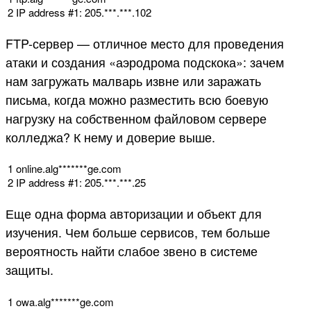
2
IP
address
#1: 205.***.***.102
FTP-сервер — отличное место для проведения
атаки и создания «аэродрома подскока»: зачем
нам загружать малварь извне или заражать
письма, когда можно разместить всю боевую
нагрузку на собственном файловом сервере
колледжа? К нему и доверие выше.
1
online
.
alg*
******
ge
.
com
2
IP
address
#1: 205.***.***.25
Еще одна форма авторизации и объект для
изучения. Чем больше сервисов, тем больше
вероятность найти слабое звено в системе
защиты.
1
owa
.
alg*
******
ge
.
com