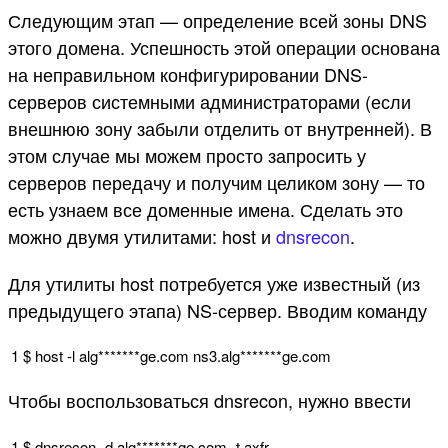
Следующим этап — определение всей зоны DNS
этого домена. Успешность этой операции основана
на неправильном конфигурировании DNS-
серверов системными администраторами (если
внешнюю зону забыли отделить от внутренней). В
этом случае мы можем просто запросить у
серверов передачу и получим целиком зону — то
есть узнаем все доменные имена. Сделать это
можно двумя утилитами: host и
dnsrecon
.
Для утилиты host потребуется уже известный (из
предыдущего этапа) NS-сервер. Вводим команду
1
$
host
-
l
alg*
******
ge
.
com
ns3
.
alg*
******
ge
.
com
Чтобы воспользоваться dnsrecon, нужно ввести
1
$
dnsrecon
-
d
alg*
******
ge
.
com
-
t
axfr