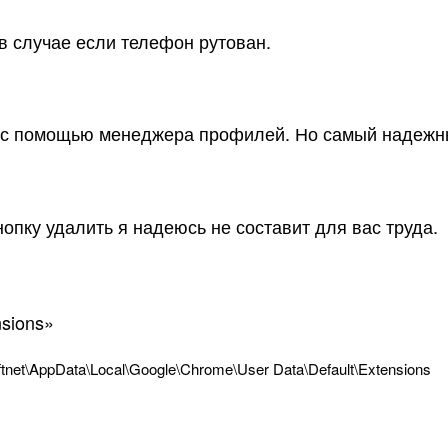
в случае если телефон рутован.
 с помощью менеджера профилей. Но самый надежны
нопку удалить я надеюсь не составит для вас труда.
sions»
tnet
\
AppData
\
Local
\
Google
\
Chrome
\
User
Data
\
Default
\
Extensions