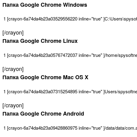
Папка Google Chrome Windows
1
[
crayon
-
6a74da4b23a03529556220
inline
=
"true"
]
C
:
\
Users
\
spysof
[/crayon]
Папка Google Chrome Linux
1
[
crayon
-
6a74da4b23a05767472037
inline
=
"true"
]
/
home
/
spysoftn
[/crayon]
Папка Google Chrome Mac OS X
1
[
crayon
-
6a74da4b23a07315254895
inline
=
"true"
]
Users
/
spysoftne
[/crayon]
Папка Google Chrome Android
1
[
crayon
-
6a74da4b23a09428860975
inline
=
"true"
]
/
data
/
data
/
com
.