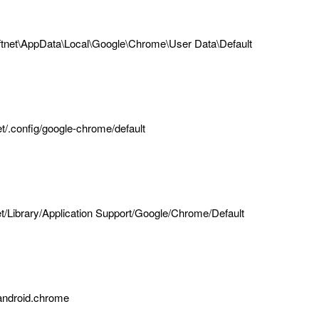
tnet
\
AppData
\
Local
\
Google
\
Chrome
\
User
Data
\
Default
et
/
.
config
/
google
-
chrome
/
default
t
/
Library
/
Application
Support
/
Google
/
Chrome
/
Default
android
.
chrome