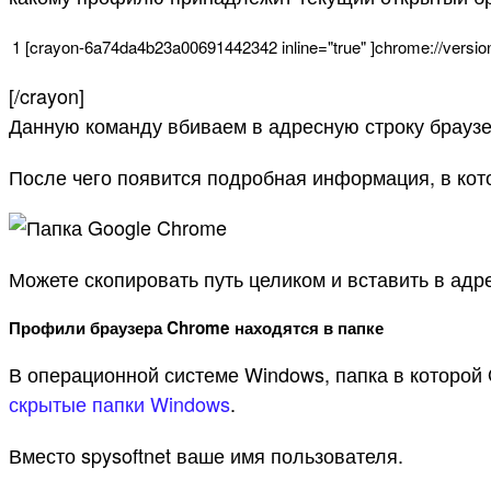
1
[
crayon
-
6a74da4b23a00691442342
inline
=
"true"
]
chrome
:
//versio
[/crayon]
Данную команду вбиваем в адресную строку браузе
После чего появится подробная информация, в кот
Можете скопировать путь целиком и вставить в адр
Профили браузера Chrome находятся в папке
В операционной системе Windows, папка в которой
скрытые папки Windows
.
Вместо spysoftnet ваше имя пользователя.