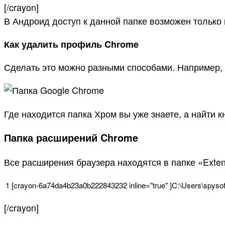
[/crayon]
В Андроид доступ к данной папке возможен только 
Как удалить профиль Chrome
Сделать это можно разными способами. Например,
Где находится папка Хром вы уже знаете, а найти к
Папка расширений Chrome
Все расширения браузера находятся в папке «Exten
1
[
crayon
-
6a74da4b23a0b222843232
inline
=
"true"
]
C
:
\
Users
\
spysof
[/crayon]