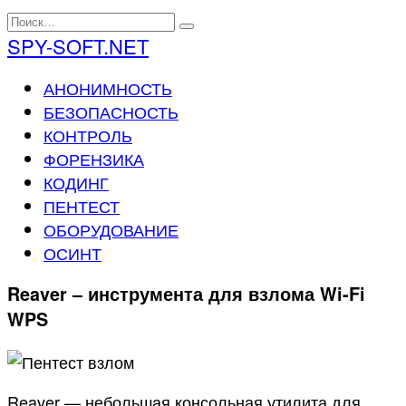
Перейти
Search
к
for:
SPY-SOFT.NET
содержанию
АНОНИМНОСТЬ
БЕЗОПАСНОСТЬ
КОНТРОЛЬ
ФОРЕНЗИКА
КОДИНГ
ПЕНТЕСТ
ОБОРУДОВАНИЕ
ОСИНТ
Reaver – инструмента для взлома Wi-Fi
WPS
Reaver — небольшая консольная утилита для