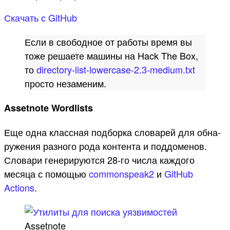
Ска­чать с GitHub
Ес­ли в сво­бод­ное от работы вре­мя вы
тоже реша­ете машины на Hack The Box,
то
directory-list-lowercase-2.3-medium.txt
прос­то незаме­ним.
Assetnote Wordlists
Еще одна клас­сная под­борка сло­варей для обна­
руже­ния раз­ного рода кон­тента и под­доменов.
Сло­вари генери­руют­ся 28-го чис­ла каж­дого
месяца с помощью
commonspeak2
и
GitHub
Actions
.
Assetnote