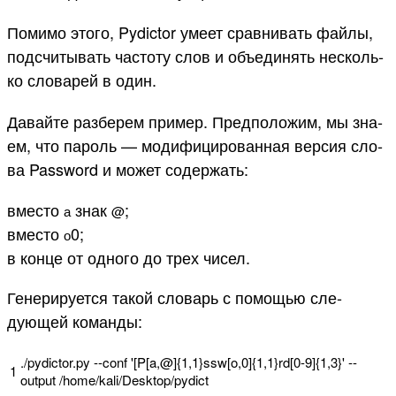
Помимо это­го, Pydictor уме­ет срав­нивать фай­лы,
под­счи­тывать час­тоту слов и объ­еди­нять нес­коль­
ко сло­варей в один.
Да­вайте раз­берем при­мер. Пред­положим, мы зна­
ем, что пароль — модифи­циро­ван­ная вер­сия сло­
ва Password и может содер­жать:
вмес­то
знак
;
а
@
вмес­то
0;
о
в кон­це от одно­го до трех чисел.
Ге­нери­рует­ся такой сло­варь с помощью сле­
дующей коман­ды:
.
/
pydictor
.
py
--
conf
'[P[a,@]{1,1}ssw[o,0]{1,1}rd[0-9]{1,3}'
--
1
output
/
home
/
kali
/
Desktop
/
pydict