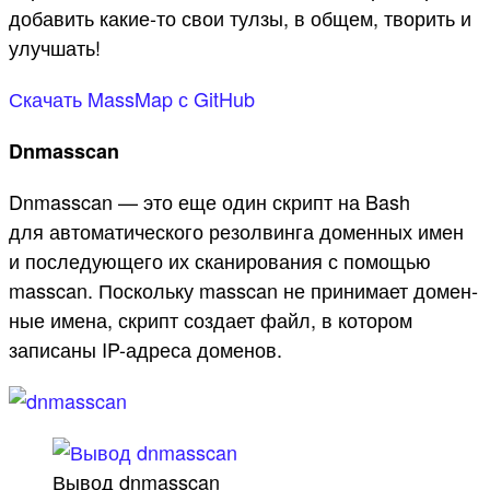
добавить какие‑то свои тул­зы, в общем, тво­рить и
улуч­шать!
Ска­чать MassMap с GitHub
Dnmasscan
Dnmasscan — это еще один скрипт на Bash
для авто­мати­чес­кого резол­винга домен­ных имен
и пос­леду­юще­го их ска­ниро­вания с помощью
masscan. Пос­коль­ку masscan не при­нима­ет домен­
ные име­на, скрипт соз­дает файл, в котором
записа­ны IP-адре­са доменов.
Вы­вод dnmasscan