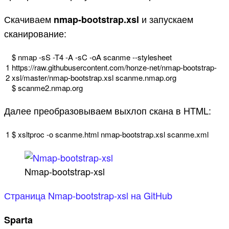
Скачиваем
и запускаем
nmap-bootstrap.xsl
сканирование:
$
nmap
-
sS
-
T4
-
A
-
sC
-
oA
scanme
--
stylesheet
1
https
:
//raw.githubusercontent.com/honze-net/nmap-bootstrap-
2
xsl/master/nmap-bootstrap.xsl scanme.nmap.org
$
scanme2
.
nmap
.
org
Далее преобразовываем выхлоп скана в HTML:
1
$
xsltproc
-
o
scanme
.
html
nmap
-
bootstrap
.
xsl
scanme
.
xml
Nmap-bootstrap-xsl
Страница Nmap-bootstrap-xsl на GitHub
Sparta