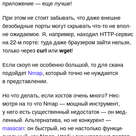
при­ложе­ние — еще луч­ше!
При этом не сто­ит забывать, что даже внеш­не
безобид­ные пор­ты могут скры­вать что‑то не впол­
не ожи­даемое. Я, нап­ример, находил HTTP-сер­вис
на 22-м пор­те: туда даже бра­узе­ром зай­ти нель­зя,
толь­ко через
или
!
curl
wget
Ес­ли ско­уп не осо­бен­но боль­шой, то для ска­на
подой­дет
Nmap
, который точ­но не нуж­дает­ся
в пред­став­лении.
Но что делать, если хос­тов очень мно­го? Нес­
мотря на то что Nmap — мощ­ный инс­тру­мент,
у него есть сущес­твен­ный недос­таток — он мед­
ленный. Аль­тер­натива, но не кон­курент —
masscan
: он быс­трый, но не нас­толь­ко фун­кци­