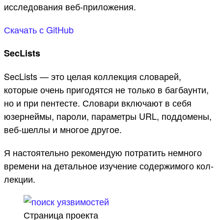
иссле­дова­ния веб‑при­ложе­ния.
Ска­чать с GitHub
SecLists
SecLists — это целая кол­лекция сло­варей,
которые очень при­годят­ся не толь­ко в баг­баун­ти,
но и при пен­тесте. Сло­вари вклю­чают в себя
юзер­ней­мы, пароли, парамет­ры URL, под­домены,
веб‑шел­лы и мно­гое дру­гое.
Я нас­тоятель­но рекомен­дую пот­ратить нем­ного
вре­мени на деталь­ное изу­чение содер­жимого кол­
лекции.
Стра­ница про­екта