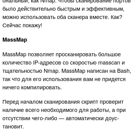
ональ­ный, как Nmap. Что­бы ска­ниро­вание пор­тов
было дей­стви­тель­но быс­трым и эффектив­ным,
мож­но исполь­зовать оба ска­нера вмес­те. Как?
Сей­час покажу!
MassMap
MassMap поз­воля­ет прос­каниро­вать боль­шое
количес­тво IP-адре­сов со ско­ростью masscan и
тща­тель­ностью Nmap. MassMap написан на Bash,
так что для его исполь­зования вам не при­дет­ся
ничего ком­пилиро­вать.
Пе­ред началом ска­ниро­вания скрипт про­верит
наличие все­го необ­ходимо­го для работы, а при
отсутс­твии чего‑либо — авто­мати­чес­ки доус­
тановит.