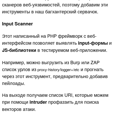
сканеров веб-уязвимостей, поэтому добавим эти
инструменты в наш багхантерский сервачок.
Input Scanner
Этот написанный на PHP фреймворк c веб-
интерфейсом позволяет выявлять
и
input-формы
в тестируемом веб-приложении.
JS-библиотеки
Например, можно выгрузить из Burp или ZAP
список урлов из
и прогнать
proxy
-
history
/
logger
+/
etc
через этот инструмент, предварительно добавив
пейлоады.
На выходе получаем список URI, которые можем
при помощи
профаззить для поиска
intruder
векторов атаки.