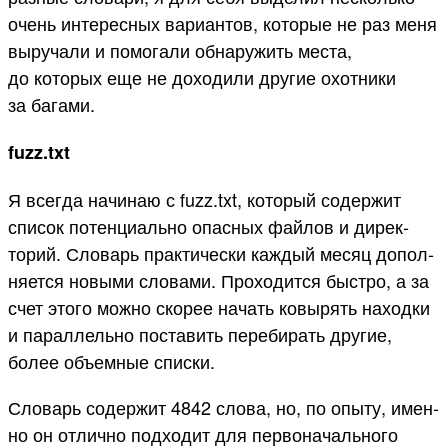
очень инте­рес­ных вари­антов, которые не раз меня
выруча­ли и помога­ли обна­ружить мес­та,
до которых еще не доходи­ли дру­гие охот­ники
за багами.
fuzz.txt
Я всег­да начинаю с fuzz.txt, который содер­жит
спи­сок потен­циаль­но опас­ных фай­лов и дирек­
торий. Сло­варь прак­тичес­ки каж­дый месяц допол­
няет­ся новыми сло­вами. Про­ходит­ся быс­тро, а за
счет это­го мож­но ско­рее начать ковырять наход­ки
и парал­лель­но пос­тавить переби­рать дру­гие,
более объ­емные спис­ки.
Сло­варь содер­жит 4842 сло­ва, но, по опы­ту, имен­
но он отлично под­ходит для пер­воначаль­ного