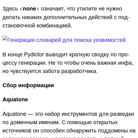
Здесь <
> озна­чает, что ути­лите не нуж­но
none
делать никаких допол­нитель­ных дей­ствий с под­
ста­новоч­ной ком­бинаци­ей.
В кон­це Pydictor выводит крат­кую свод­ку по про­
цес­су генера­ции. Не то что­бы очень важ­ная инфа,
но чувс­тву­ется забота раз­работ­чика.
Сбор информации
Aquatone
Aquatone — это набор инструментов для разведки
по доменным именам. С помощью открытых
источников он способен обнаружить поддомены на