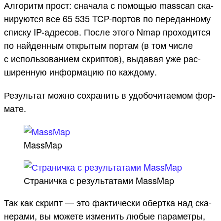
Ал­горитм прост: сна­чала с помощью masscan ска­
ниру­ются все 65 535 TCP-пор­тов по передан­ному
спис­ку IP-адре­сов. Пос­ле это­го Nmap про­ходит­ся
по най­ден­ным откры­тым пор­там (в том чис­ле
с исполь­зовани­ем скрип­тов), выдавая уже рас­
ширен­ную информа­цию по каж­дому.
Резуль­тат мож­но сох­ранить в удо­бочи­таемом фор­
мате.
MassMap
Стра­нич­ка с резуль­татами MassMap
Так как скрипт — это фак­тичес­ки обер­тка над ска­
нера­ми, вы можете изме­нить любые парамет­ры,