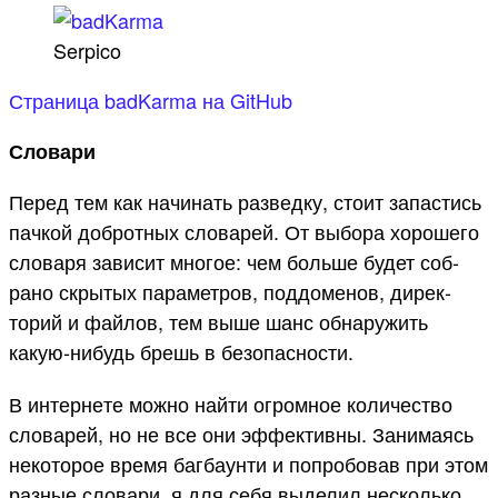
Serpico
Страница badKarma на GitHub
Словари
Пе­ред тем как начинать раз­ведку, сто­ит запас­тись
пач­кой доб­ротных сло­варей. От выбора хороше­го
сло­варя зависит мно­гое: чем боль­ше будет соб­
рано скры­тых парамет­ров, под­доменов, дирек­
торий и фай­лов, тем выше шанс обна­ружить
какую‑нибудь брешь в безопас­ности.
В интерне­те мож­но най­ти огромное количес­тво
сло­варей, но не все они эффектив­ны. Занима­ясь
некото­рое вре­мя баг­баун­ти и поп­робовав при этом
раз­ные сло­вари, я для себя выделил нес­коль­ко