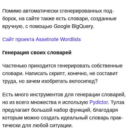
По­мимо авто­мати­чес­ки сге­нери­рован­ных под­
борок, на сай­те так­же есть сло­вари, соз­данные
вруч­ную, с помощью Google BigQuery.
Сайт про­екта Assetnote Wordlists
Генерация своих словарей
Час­тень­ко при­ходит­ся генери­ровать собс­твен­ные
сло­вари. Написать скрипт, конеч­но, не сос­тавит
тру­да, но зачем изоб­ретать велоси­пед?
Есть мно­го инс­тру­мен­тов для генера­ции сло­варей,
но из все­го мно­жес­тва я исполь­зую
Pydictor
. Тул­за
пред­лага­ет боль­шой набор фун­кций, бла­года­ря
которым мож­но соз­дать иде­аль­ный сло­варь прак­
тичес­ки для любой ситу­ации.