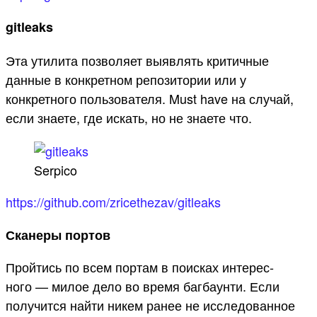
gitleaks
Эта утилита позволяет выявлять критичные
данные в конкретном репозитории или у
конкретного пользователя. Must have на случай,
если знаете, где искать, но не знаете что.
Serpico
https://github.com/zricethezav/gitleaks
Сканеры портов
Прой­тись по всем пор­там в поис­ках инте­рес­
ного — милое дело во вре­мя баг­баун­ти. Если
получит­ся най­ти никем ранее не иссле­дован­ное