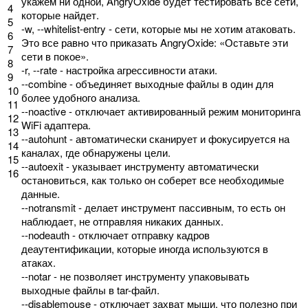
укажем
ни
одной
,
AngryOxide
будет
тестировать
все
сети
,
4
которые
найдет
.
5
-
w
,
--
whitelist
-
entry
-
сети
,
которые
мы
не
хотим
атаковать
.
6
Это
все
равно
что
приказать
AngryOxide
:
«Оставьте
эти
7
сети
в
покое»
.
8
-
r
,
--
rate
-
настройка
агрессивности
атаки
.
9
--
combine
-
объединяет
выходные
файлы
в
один
для
10
более
удобного
анализа
.
11
--
noactive
-
отключает
активированный
режим
мониторинга
12
WiFi
адаптера
.
13
--
autohunt
-
автоматически
сканирует
и
фокусируется
на
14
каналах
,
где
обнаружены
цели
.
15
--
autoexit
-
указывает
инструменту
автоматически
16
остановиться
,
как
только
он
соберет
все
необходимые
данные
.
--
notransmit
-
делает
инструмент
пассивным
,
то
есть
он
наблюдает
,
не
отправляя
никаких
данных
.
--
nodeauth
-
отключает
отправку
кадров
деаутентификации
,
которые
иногда
используются
в
атаках
.
--
notar
-
не
позволяет
инструменту
упаковывать
выходные
файлы
в
tar
-файл
.
--
disablemouse
-
отключает
захват
мыши
,
что
полезно
при