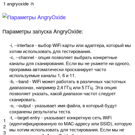
1
angryoxide
-
h
Параметры запуска AngryOxide:
-
i
,
--
interface
-
выбор
WiFi
карты
или
адаптера
,
который
мы
хотим
использовать
для
тестирования
.
-
c
,
--
channel
-
опция
позволяет
выбрать
конкретные
каналы
для
сканирования
.
Если
вы
не
укажете
ни
одного
,
программа
автоматически
просканирует
часто
используемые
каналы
1
,
6
и
11.
-
b
,
--
band
-
WiFi
может
работать
в
различных
частотных
диапазонах
,
например
2
,
4
ГГц
или
5
ГГц
.
Эта
опция
позволяет
указать
,
какой
диапазон
частот
следует
сканировать
.
-
o
,
--
output
-
указывает
имя
файла
,
в
который
будут
сохранены
результаты
теста
.
-
t
,
--
target
-
entry
-
указывает
конкретную
сеть
WiFi
1
(
идентифицированную
по
MAC
-адресу
или
SSID
)
,
которую
2
мы
хотим
использовать
для
тестирования
.
Если
мы
не
3