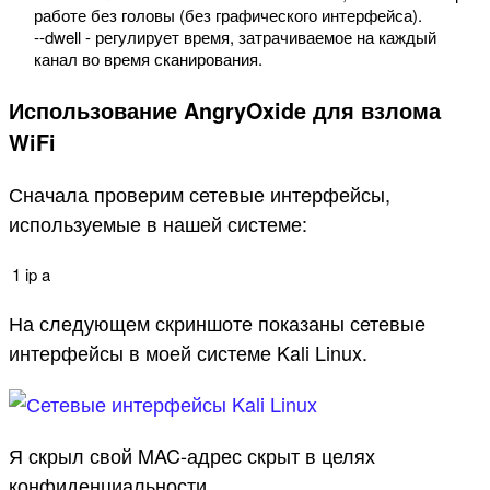
работе
без
головы
(
без
графического
интерфейса
)
.
--
dwell
-
регулирует
время
,
затрачиваемое
на
каждый
канал
во
время
сканирования
.
Использование AngryOxide для взлома
WiFi
Сначала проверим сетевые интерфейсы,
используемые в нашей системе:
1
ip
a
На следующем скриншоте показаны сетевые
интерфейсы в моей системе Kali Linux.
Я скрыл свой MAC-адрес скрыт в целях
конфиденциальности.