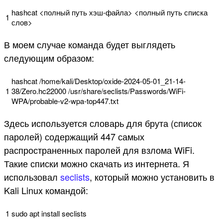
hashcat
<
полный
путь
хэш-файла
>
<
полный
путь
списка
1
слов
>
В моем случае команда будет выглядеть
следующим образом:
hashcat
/
home
/
kali
/
Desktop
/
oxide
-
2024
-
05
-
01_21
-
14
-
1
38
/
Zero
.
hc22000
/
usr
/
share
/
seclists
/
Passwords
/
WiFi
-
WPA
/
probable
-
v2
-
wpa
-
top447
.
txt
Здесь используется словарь для брута (список
паролей) содержащий 447 самых
распространенных паролей для взлома WiFi.
Такие списки можно скачать из интернета. Я
использовал
seclists
, который можно установить в
Kali Linux командой:
1
sudo
apt
install
seclists