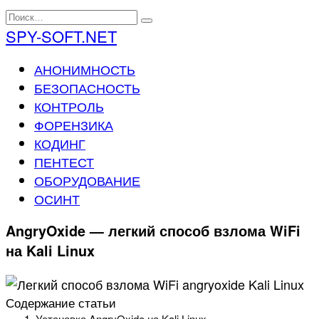
Перейти
Search
к
for:
SPY-SOFT.NET
содержанию
АНОНИМНОСТЬ
БЕЗОПАСНОСТЬ
КОНТРОЛЬ
ФОРЕНЗИКА
КОДИНГ
ПЕНТЕСТ
ОБОРУДОВАНИЕ
ОСИНТ
AngryOxide — легкий способ взлома WiFi
на Kali Linux
Содержание статьи
Установка AngryOxide на Kali Linux