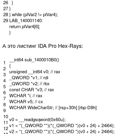
26
}
27
}
28
}
while
(
plVar2
!
=
plVar4
)
;
29
LAB_140001140
:
return
plVar4
[
6
]
;
}
А это листинг IDA Pro Hex-Rays:
__int64
sub_1400010B0
(
)
1
{
2
unsigned
__int64
v0
;
// rax
3
_QWORD *
v1
;
// rdi
4
_QWORD *
v2
;
// rbx
5
const
CHAR
*
v3
;
// rax
6
WCHAR *
i
;
// rax
7
WCHAR
v5
;
// cx
8
WCHAR
WideCharStr
;
// [rsp+30h] [rbp-D8h]
9
10
v0
=
__readgsqword
(
0x60u
)
;
11
v1
=
*
(
_QWORD *
*
)
(
*
(
_QWORD *
)
(
v0
+
24
)
+
24i64
)
;
12
v2
=
*
(
_QWORD *
*
)
(
*
(
_QWORD *
)
(
v0
+
24
)
+
24i64
)
;