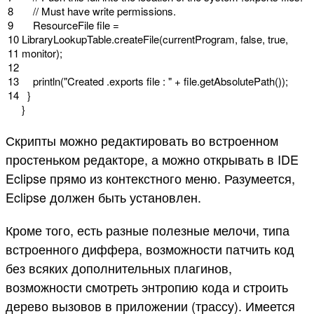
8
// Must have write permissions.
9
ResourceFile
file
=
10
LibraryLookupTable
.
createFile
(
currentProgram
,
false
,
true
,
11
monitor
)
;
12
13
println
(
"Created .exports file : "
+
file
.
getAbsolutePath
(
)
)
;
14
}
}
Скрипты можно редактировать во встроенном
простеньком редакторе, а можно открывать в IDE
Eclipse прямо из контекстного меню. Разумеется,
Eclipse должен быть установлен.
Кроме того, есть разные полезные мелочи, типа
встроенного диффера, возможности патчить код
без всяких дополнительных плагинов,
возможности смотреть энтропию кода и строить
дерево вызовов в приложении (трассу). Имеется