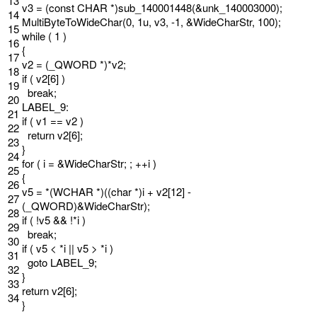
13
v3
=
(
const
CHAR
*
)
sub_140001448
(
&unk_140003000);
14
MultiByteToWideChar
(
0
,
1u
,
v3
,
-
1
,
&WideCharStr, 100);
15
while
(
1
)
16
{
17
v2
=
(
_QWORD *
)
*
v2
;
18
if
(
v2
[
6
]
)
19
break
;
20
LABEL_9
:
21
if
(
v1
==
v2
)
22
return
v2
[
6
]
;
23
}
24
for
(
i
=
&WideCharStr;
;
++
i
)
25
{
26
v5
=
*
(
WCHAR *
)
(
(
char
*
)
i
+
v2
[
12
]
-
27
(
_QWORD
)
&WideCharStr);
28
if
(
!
v5
&& !*i )
29
break;
30
if
(
v5
<
*
i
|
|
v5
>
*
i
)
31
goto
LABEL_9
;
32
}
33
return
v2
[
6
]
;
34
}