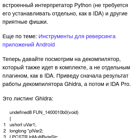
встроенный интерпретатор Python (не требуется
его устанавливать отдельно, как в IDA) и другие
приятные фишки.
Еще по теме:
Инструменты для реверсинга
приложений Android
Теперь давайте посмотрим на декомпилятор,
который также идет в комплекте, а не отдельным
плагином, как в IDA. Приведу сначала результат
работы декомпилятора Ghidra, а потом и IDA Pro.
Это листинг Ghidra:
undefined8
FUN_1400010b0
(
void
)
{
1
ushort
uVar1
;
2
longlong *
plVar2
;
3
LPCSTR
lpMultiByteStr
;