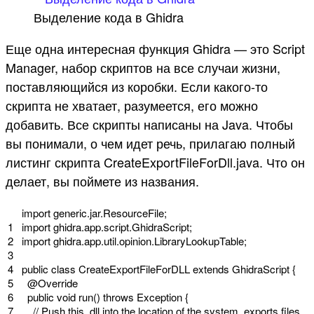
Выделение кода в Ghidra
Еще одна интересная функция Ghidra — это Script
Manager, набор скриптов на все случаи жизни,
поставляющийся из коробки. Если какого-то
скрипта не хватает, разумеется, его можно
добавить. Все скрипты написаны на Java. Чтобы
вы понимали, о чем идет речь, прилагаю полный
листинг скрипта CreateExportFileForDll.java. Что он
делает, вы поймете из названия.
import
generic
.
jar
.
ResourceFile
;
1
import
ghidra
.
app
.
script
.
GhidraScript
;
2
import
ghidra
.
app
.
util
.
opinion
.
LibraryLookupTable
;
3
4
public
class
CreateExportFileForDLL
extends
GhidraScript
{
5
@
Override
6
public
void
run
(
)
throws
Exception
{
7
// Push this .dll into the location of the system .exports files.