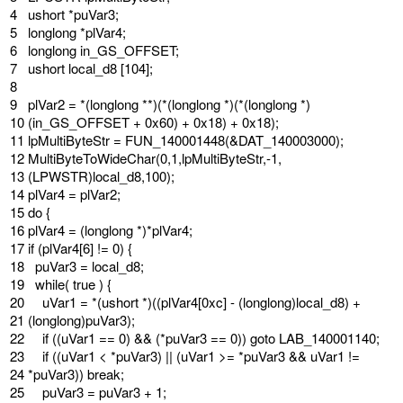
4
ushort *
puVar3
;
5
longlong *
plVar4
;
6
longlong
in_GS_OFFSET
;
7
ushort
local_d8
[
104
]
;
8
9
plVar2
=
*
(
longlong *
*
)
(
*
(
longlong *
)
(
*
(
longlong *
)
10
(
in_GS_OFFSET
+
0x60
)
+
0x18
)
+
0x18
)
;
11
lpMultiByteStr
=
FUN_140001448
(
&DAT_140003000);
12
MultiByteToWideChar
(
0
,
1
,
lpMultiByteStr
,
-
1
,
13
(
LPWSTR
)
local_d8
,
100
)
;
14
plVar4
=
plVar2
;
15
do
{
16
plVar4
=
(
longlong *
)
*
plVar4
;
17
if
(
plVar4
[
6
]
!
=
0
)
{
18
puVar3
=
local_d8
;
19
while
(
true
)
{
20
uVar1
=
*
(
ushort *
)
(
(
plVar4
[
0xc
]
-
(
longlong
)
local_d8
)
+
21
(
longlong
)
puVar3
)
;
22
if
(
(
uVar1
==
0
)
&& (*puVar3 == 0)) goto LAB_140001140;
23
if
(
(
uVar1
<
*
puVar3
)
|
|
(
uVar1
>
=
*
puVar3
&& uVar1 !=
24
*puVar3)) break;
25
puVar3
=
puVar3
+
1
;