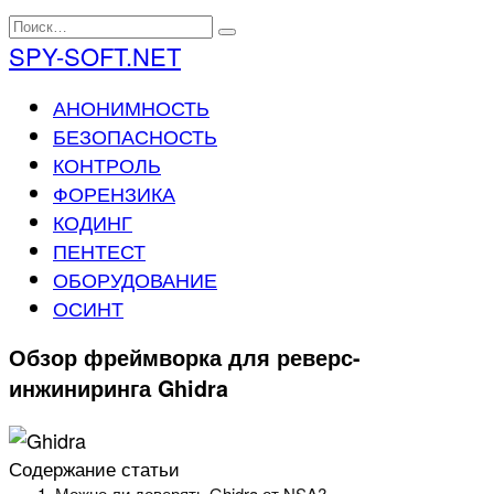
Перейти
Search
к
for:
SPY-SOFT.NET
содержанию
АНОНИМНОСТЬ
БЕЗОПАСНОСТЬ
КОНТРОЛЬ
ФОРЕНЗИКА
КОДИНГ
ПЕНТЕСТ
ОБОРУДОВАНИЕ
ОСИНТ
Обзор фреймворка для реверс-
инжиниринга Ghidra
Содержание статьи
Можно ли доверять Ghidra от NSA?