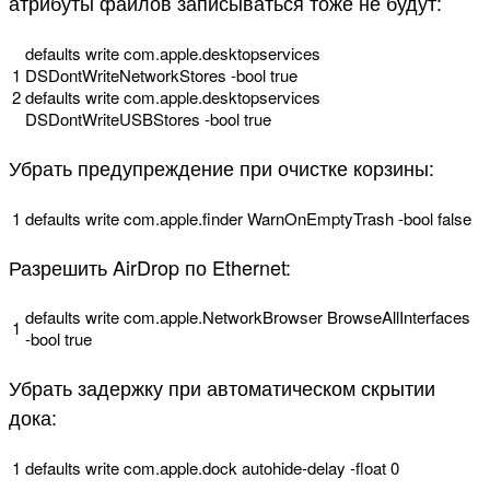
атрибуты файлов записываться тоже не будут:
defaults
write
com
.
apple
.
desktopservices
1
DSDontWriteNetworkStores
-
bool
true
2
defaults
write
com
.
apple
.
desktopservices
DSDontWriteUSBStores
-
bool
true
Убрать предупреждение при очистке корзины:
1
defaults
write
com
.
apple
.
finder
WarnOnEmptyTrash
-
bool
false
Разрешить AirDrop по Ethernet:
defaults
write
com
.
apple
.
NetworkBrowser
BrowseAllInterfaces
1
-
bool
true
Убрать задержку при автоматическом скрытии
дока:
1
defaults
write
com
.
apple
.
dock
autohide
-
delay
-
float
0