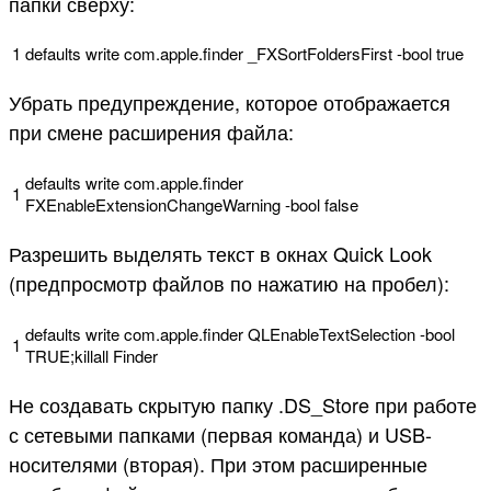
папки сверху:
1
defaults
write
com
.
apple
.
finder
_FXSortFoldersFirst
-
bool
true
Убрать предупреждение, которое отображается
при смене расширения файла:
defaults
write
com
.
apple
.
finder
1
FXEnableExtensionChangeWarning
-
bool
false
Разрешить выделять текст в окнах Quick Look
(предпросмотр файлов по нажатию на пробел):
defaults
write
com
.
apple
.
finder
QLEnableTextSelection
-
bool
1
TRUE
;
killall
Finder
Не создавать скрытую папку .DS_Store при работе
с сетевыми папками (первая команда) и USB-
носителями (вторая). При этом расширенные