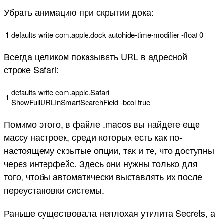
Убрать анимацию при скрытии дока:
1
defaults
write
com
.
apple
.
dock
autohide
-
time
-
modifier
-
float
0
Всегда целиком показывать URL в адресной
строке Safari:
defaults
write
com
.
apple
.
Safari
1
ShowFullURLInSmartSearchField
-
bool
true
Помимо этого, в файле .macos вы найдете еще
массу настроек, среди которых есть как по-
настоящему скрытые опции, так и те, что доступны
через интерфейс. Здесь они нужны только для
того, чтобы автоматически выставлять их после
переустановки системы.
Раньше существовала неплохая утилита Secrets, а