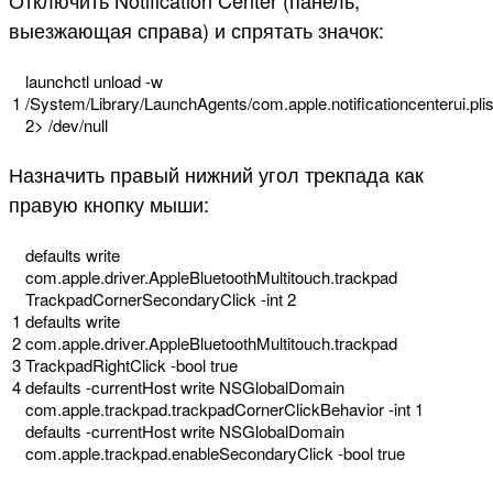
Отключить Notification Center (панель,
выезжающая справа) и спрятать значок:
launchctl
unload
-
w
1
/
System
/
Library
/
LaunchAgents
/
com
.
apple
.
notificationcenterui
.
plis
2
>
/
dev
/
null
Назначить правый нижний угол трекпада как
правую кнопку мыши:
defaults
write
com
.
apple
.
driver
.
AppleBluetoothMultitouch
.
trackpad
TrackpadCornerSecondaryClick
-
int
2
1
defaults
write
2
com
.
apple
.
driver
.
AppleBluetoothMultitouch
.
trackpad
3
TrackpadRightClick
-
bool
true
4
defaults
-
currentHost
write
NSGlobalDomain
com
.
apple
.
trackpad
.
trackpadCornerClickBehavior
-
int
1
defaults
-
currentHost
write
NSGlobalDomain
com
.
apple
.
trackpad
.
enableSecondaryClick
-
bool
true