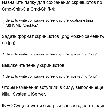
Назначить папку для сохранения скриншотов по
Cmd-Shift-3 и Cmd-Shift-4:
defaults
write
com
.
apple
.
screencapture
location
-
string
1
"${HOME}/Desktop"
Задать формат скриншотов (png можно заменить
на jpg):
1
defaults
write
com
.
apple
.
screencapture
type
-
string
"png"
Выключить тень у скриншотов:
1
defaults
write
com
.
apple
.
screencapture
type
-
string
"png"
Чтобы изменения вступили в силу, выполни еще
killall SystemUIServer.
INFO Существует и быстрый способ сделать один