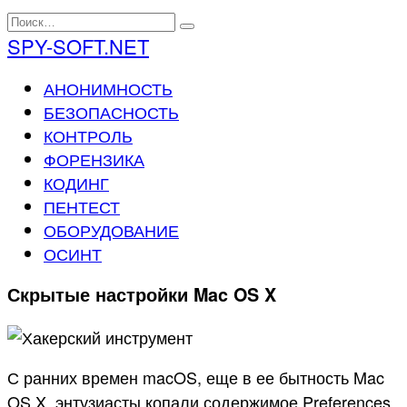
Перейти
Search
к
for:
SPY-SOFT.NET
содержанию
АНОНИМНОСТЬ
БЕЗОПАСНОСТЬ
КОНТРОЛЬ
ФОРЕНЗИКА
КОДИНГ
ПЕНТЕСТ
ОБОРУДОВАНИЕ
ОСИНТ
Скрытые настройки Mac OS X
С ранних времен macOS, еще в ее бытность Mac
OS X, энтузиасты копали содержимое Preferences