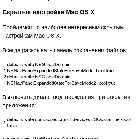
Скрытые настройки Mac OS X
Пройдемся по наиболее интересным скрытым
настройкам Mac OS X.
Всегда раскрывать панель сохранения файлов:
defaults
write
NSGlobalDomain
1
NSNavPanelExpandedStateForSaveMode
-
bool
true
2
defaults
write
NSGlobalDomain
NSNavPanelExpandedStateForSaveMode2
-
bool
true
Выключить диалог подтверждения при открытии
приложения:
defaults
write
com
.
apple
.
LaunchServices
LSQuarantine
-
bool
1
false