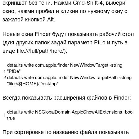
скриншот без тени. Нажми Cmd-Shift-4, выбери
окно, нажми пробел и кликни по нужному окну с
зажатой кнопкой Alt.
Новые окна Finder будут показывать рабочий стол
(для других папок задай параметр PfLo и путь в
виде file:///full/path/here/):
defaults
write
com
.
apple
.
finder
NewWindowTarget
-
string
1
"PfDe"
2
defaults
write
com
.
apple
.
finder
NewWindowTargetPath
-
string
"file://${HOME}/Desktop/"
Всегда показывать расширения файлов в Finder:
defaults
write
NSGlobalDomain
AppleShowAllExtensions
-
bool
1
true
При сортировке по названию файла показывать