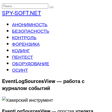
Перейти
Search
к
for:
SPY-SOFT.NET
содержанию
АНОНИМНОСТЬ
БЕЗОПАСНОСТЬ
КОНТРОЛЬ
ФОРЕНЗИКА
КОДИНГ
ПЕНТЕСТ
ОБОРУДОВАНИЕ
ОСИНТ
EventLogSourcesView — работа с
журналом событий
— простая
EventLogSourcesView
утилита