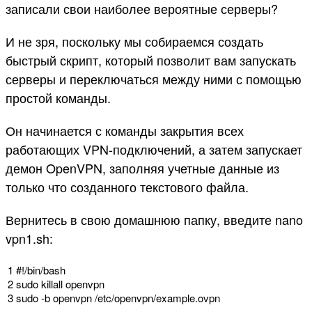
записали свои наиболее вероятные серверы?
И не зря, поскольку мы собираемся создать
быстрый скрипт, который позволит вам запускать
серверы и переключаться между ними с помощью
простой команды.
Он начинается с команды закрытия всех
работающих VPN-подключений, а затем запускает
демон OpenVPN, заполняя учетные данные из
только что созданного текстового файла.
Вернитесь в свою домашнюю папку, введите nano
vpn1.sh:
1
#!/bin/bash
2
sudo
killall
openvpn
3
sudo
-
b
openvpn
/
etc
/
openvpn
/
example
.
ovpn