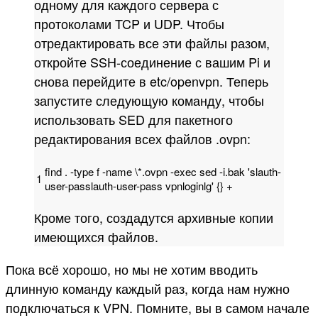
одному для каждого сервера с
протоколами TCP и UDP. Чтобы
отредактировать все эти файлы разом,
откройте SSH-соединение с вашим Pi и
снова перейдите в etc/openvpn. Теперь
запустите следующую команду, чтобы
использовать SED для пакетного
редактирования всех файлов .ovpn:
find
.
-
type
f
-
name
\
*
.
ovpn
-
exec
sed
-
i
.
bak
'slauth-
1
user-passlauth-user-pass vpnloginlg'
{
}
+
Кроме того, создадутся архивные копии
имеющихся файлов.
Пока всё хорошо, но мы не хотим вводить
длинную команду каждый раз, когда нам нужно
подключаться к VPN. Помните, вы в самом начале