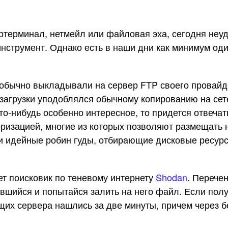
ертерминал, нетмейл или файловая эха, сегодня не
нструмент. Однако есть в наши дни как минимум оди
 обычно выкладывали на сервер FTP своего провайд
агрузки уподоблялся обычному копированию на сетев
то-нибудь особенно интересное, то придется отвечать
ризацией, многие из которых позволяют размещать н
 и идейные робин гуды, отбирающие дисковые ресурс
ет поисковик по теневому интернету
Shodan
. Перече
вшийся и попытайся залить на него файл. Если полу
их сервера нашлись за две минуты, причем через б