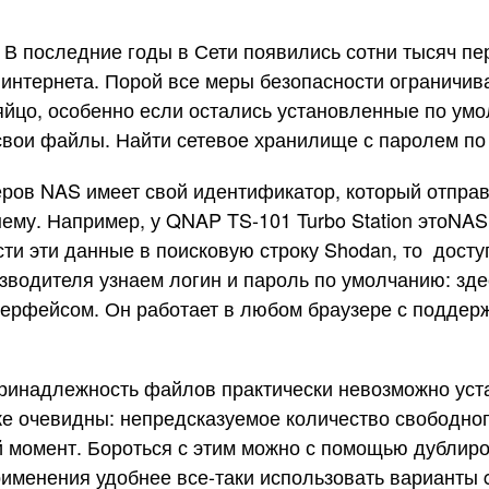
 В последние годы в Сети появились сотни тысяч п
з интернета. Порой все меры безопасности ограничив
 яйцо, особенно если остались установленные по ум
 свои файлы. Найти сетевое хранилище с паролем по
еров NAS имеет свой идентификатор, который отправ
ему. Например, у QNAP TS-101 Turbo Station этоNAS
сти эти данные в поисковую строку Shodan, то дос
водителя узнаем логин и пароль по умолчанию: здес
ерфейсом. Он работает в любом браузере с поддерж
ринадлежность файлов практически невозможно уста
же очевидны: непредсказуемое количество свободног
й момент. Бороться с этим можно с помощью дублиро
именения удобнее все-таки использовать варианты 