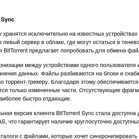
 Sync
ы хранятся исключительно на известных устройствах
о левый сервер в облаке, где могут остаться в тене
 BitTorrent предлагает попробовать для обмена фай
инхронизации между устройствами одного пользовате
анения данных. Файлы разбиваются на блоки и снаб
но торрент-трекеру. Благодаря этому обеспечиваетс
ются только измененные части. Отсутствующие фраг
наиболее быстро отдающие.
ная версия клиента BitTorrent Sync стала доступн
, что гарантирует наличие круглосуточно доступных
талоги с файлами, которые хочет синхронизировать 