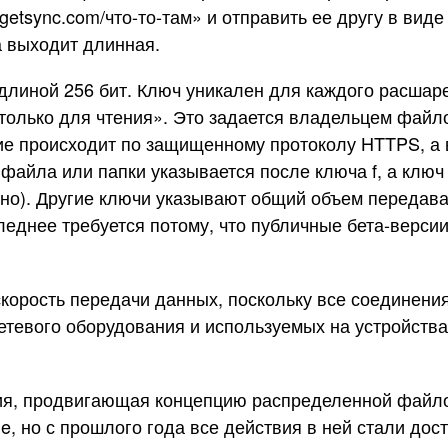
getsync.com/что-то-там» и отправить ее другу в вид
а выходит длинная.
длиной 256 бит. Ключ уникален для каждого расшар
«только для чтения». Это задается владельцем файл
е происходит по защищенному протоколу HTTPS, а 
 файла или папки указывается после ключа f, а ключ
но). Другие ключи указывают общий объем передав
днее требуется потому, что публичные бета-версии 
 скорость передачи данных, поскольку все соединени
етевого оборудования и используемых на устройст
пания, продвигающая концепцию распределенной фай
, но с прошлого года все действия в ней стали досту