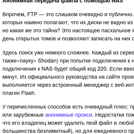
Анонимная передача файла с помощью NAS
Впрочем, FTP — это слишком очевидно и публично.
которых наивно полагают, что их диски не видно и
но какая же это тайна? Это настоящее пасхальное
день открытых томов и позволяют записать на них
Здесь поиск уже немного сложнее. Каждый из серв
также«пауку» Shodan) при попытке подключения к н
подключения к NAS будет общий код 220. Если вве
минут. Из официального руководства на сайте произ
выполняется через встроенный менеджер с веб-инт
плагин Flash.
У перечисленных способов есть очевидный плюс: п
или зарубежные
анонимные прокси
. Недостатки то
что его владелец может удалить твой файл в любо
большинства безлимитный), но для ежедневного пр