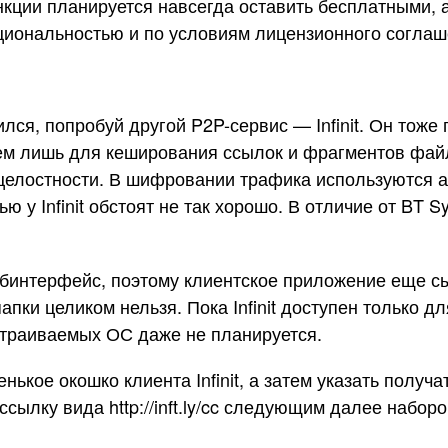
кции планируется навсегда оставить бесплатными, а
циональностью и по условиям лицензионного соглаше
ился, попробуй другой P2P-сервис — Infinit. Он тож
м лишь для кеширования ссылок и фрагментов файлов
целостности. В шифровании трафика используются а
 у Infinit обстоят не так хорошо. В отличие от BT Sy
ебинтерфейс, поэтому клиентское приложение еще с
пки целиком нельзя. Пока Infinit доступен только дл
встраиваемых ОС даже не планируется.
ькое окошко клиента Infinit, а затем указать получа
ссылку вида http://inft.ly/cc следующим далее наб