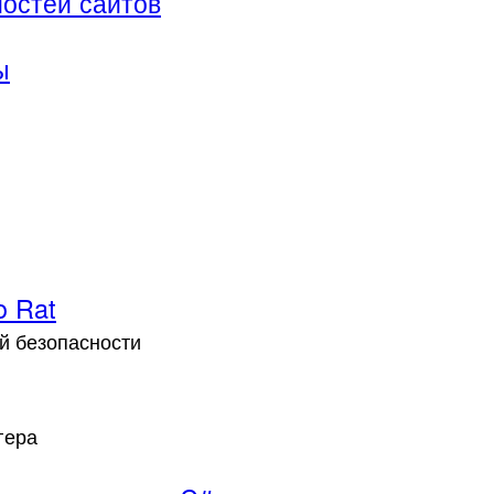
остей сайтов
ы
o Rat
й безопасности
гера