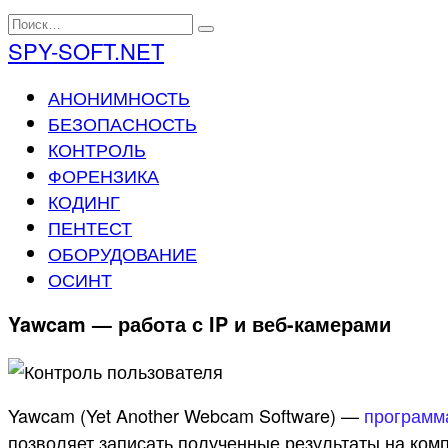
Перейти
Search
к
for:
SPY-SOFT.NET
содержанию
АНОНИМНОСТЬ
БЕЗОПАСНОСТЬ
КОНТРОЛЬ
ФОРЕНЗИКА
КОДИНГ
ПЕНТЕСТ
ОБОРУДОВАНИЕ
ОСИНТ
Yawcam — работа с IP и веб-камерами
Yawcam (Yet Another Webcam Software) —
программа
позволяет записать полученные результаты на комп