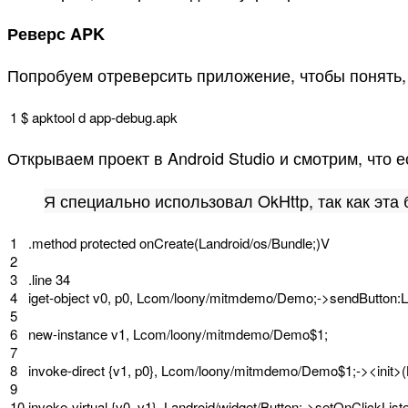
Реверс APK
Попробуем отреверсить приложение, чтобы понять, 
1
$
apktool
d
app
-
debug
.
apk
Открываем проект в Android Studio и смотрим, что ес
Я специально использовал OkHttp, так как эта 
1
.
method
protected
onCreate
(
Landroid
/
os
/
Bundle
;
)
V
2
3
.
line
34
4
iget
-
object
v0
,
p0
,
Lcom
/
loony
/
mitmdemo
/
Demo
;
-
>
sendButton
:
L
5
6
new
-
instance
v1
,
Lcom
/
loony
/
mitmdemo
/
Demo
$
1
;
7
8
invoke
-
direct
{
v1
,
p0
}
,
Lcom
/
loony
/
mitmdemo
/
Demo
$
1
;
-
>
<
init
>
(
9
10
invoke
-
virtual
{
v0
,
v1
}
,
Landroid
/
widget
/
Button
;
-
>
setOnClickList