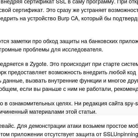
внедряя сертификат SSL в саму программу. При от
свой сертификат. Это сразу же устраняет возможнос
недрить на устройство Burp CA, который бы подтверд
ются заметки про обход защиты на банковских прило
 огромные проблемы для исследователя.
ряется в Zygote. Это происходит при старте системы,
рк предоставляет возможность внедрить любой код 
 данные, вызвать внутренние функции и многое дру
 общем, если вы раньше с ним не работали, рекомен
 ознакомительных целях. Ни редакция сайта spy-sof
ичиненный материалами этой статьи.
вайс. Для демонстрации атаки возьмем простое моб
том приложении отсутствует защита от SSLUnpinning,