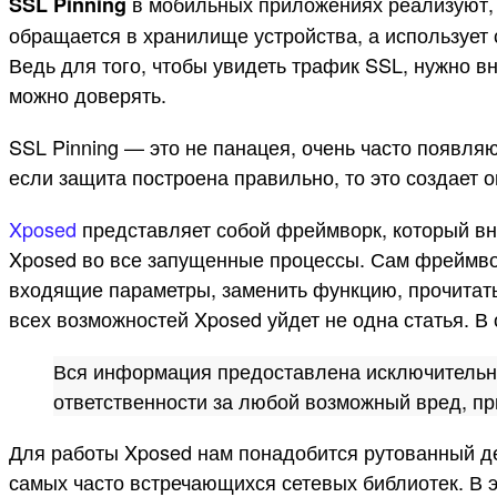
в мобильных приложениях реализуют, 
SSL Pinning
обращается в хранилище устройства, а использует 
Ведь для того, чтобы увидеть трафик SSL, нужно в
можно доверять.
SSL Pinning — это не панацея, очень часто появля
если защита построена правильно, то это создает
Xposed
представляет собой фреймворк, который внед
Xposed во все запущенные процессы. Сам фреймво
входящие параметры, заменить функцию, прочитать
всех возможностей Xposed уйдет не одна статья. В
Вся информация предоставлена исключительно в
ответственности за любой возможный вред, пр
Для работы Xposed нам понадобится рутованный де
самых часто встречающихся сетевых библиотек. В э