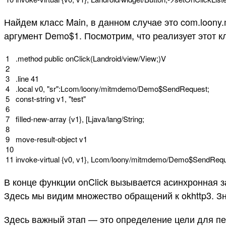
Найдем класс Main, в данном случае это com.loony.
аргумент Demo$1. Посмотрим, что реализует этот к
1
.
method
public
onClick
(
Landroid
/
view
/
View
;
)
V
2
3
.
line
41
4
.
local
v0
,
"sr"
:
Lcom
/
loony
/
mitmdemo
/
Demo
$
SendRequest
;
5
const
-
string
v1
,
"test"
6
7
filled
-
new
-
array
{
v1
}
,
[
Ljava
/
lang
/
String
;
8
9
move
-
result
-
object
v1
10
11
invoke
-
virtual
{
v0
,
v1
}
,
Lcom
/
loony
/
mitmdemo
/
Demo
$
SendRequ
В конце функции onClick вызывается асинхронная 
Здесь мы видим множество обращений к okhttp3. З
Здесь важный этап — это определение цели для пе