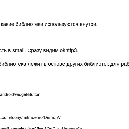
какие библиотеки используются внутри.
ть в smali. Сразу видим okhttp3.
библиотека лежит в основе других библиотек для рабо
android
/
widget
/
Button
;
Lcom
/
loony
/
mitmdemo
/
Demo
;
)
V
ener
(
Landroid
/
view
/
View
$
OnClickListener
;
)
V