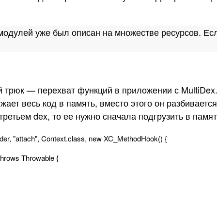
модулей уже был описан на множестве ресурсов. Есл
й трюк — перехват функций в приложении с MultiDex.
ужает весь код в память, вместо этого он разбивает
ретьем dex, то ее нужно сначала подгрузить в памя
der
,
"attach"
,
Context
.
class
,
new
XC_MethodHook
(
)
{
throws
Throwable
{