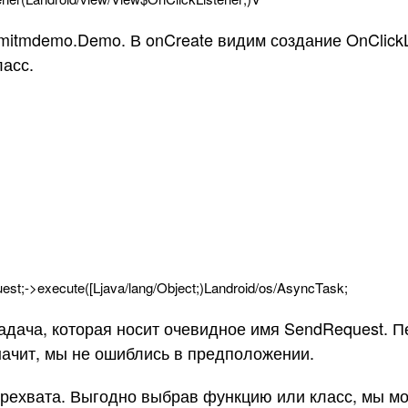
mitmdemo.Demo. В onCreate видим создание OnClickLi
ласс.
est
;
-
>
execute
(
[
Ljava
/
lang
/
Object
;
)
Landroid
/
os
/
AsyncTask
;
задача, которая носит очевидное имя SendRequest.
начит, мы не ошиблись в предположении.
рехвата. Выгодно выбрав функцию или класс, мы м