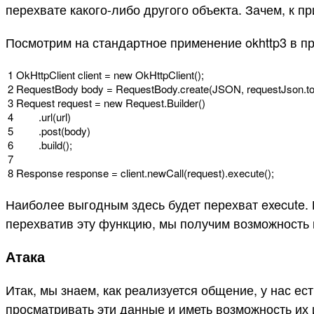
перехвате какого-либо другого объекта. Зачем, к 
Посмотрим на стандартное применение okhttp3 в пр
1
OkHttpClient
client
=
new
OkHttpClient
(
)
;
2
RequestBody
body
=
RequestBody
.
create
(
JSON
,
requestJson
.
t
3
Request
request
=
new
Request
.
Builder
(
)
4
.
url
(
url
)
5
.
post
(
body
)
6
.
build
(
)
;
7
8
Response
response
=
client
.
newCall
(
request
)
.
execute
(
)
;
Наиболее выгодным здесь будет перехват execute. 
перехватив эту функцию, мы получим возможность 
Атака
Итак, мы знаем, как реализуется общение, у нас ест
просматривать эти данные и иметь возможность их 