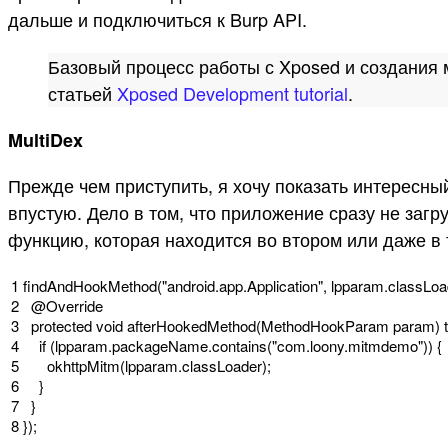
дальше и подключиться к Burp API.
Базовый процесс работы с Xposed и создания 
статьей
Xposed Development tutorial
.
MultiDex
Прежде чем приступить, я хочу показать интересны
впустую. Дело в том, что приложение сразу не загр
функцию, которая находится во втором или даже в т
1
findAndHookMethod
(
"android.app.Application"
,
lpparam
.
classLoa
2
@
Override
3
protected
void
afterHookedMethod
(
MethodHookParam
param
)
4
if
(
lpparam
.
packageName
.
contains
(
"com.loony.mitmdemo"
)
)
{
5
okhttpMitm
(
lpparam
.
classLoader
)
;
6
}
7
}
8
}
)
;