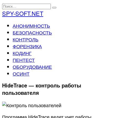
Перейти
Search
к
for:
SPY-SOFT.NET
содержанию
АНОНИМНОСТЬ
БЕЗОПАСНОСТЬ
КОНТРОЛЬ
ФОРЕНЗИКА
КОДИНГ
ПЕНТЕСТ
ОБОРУДОВАНИЕ
ОСИНТ
HideTrace — контроль работы
пользователя
Программа HideTrace ведет учет работы