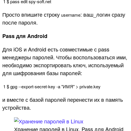
1
$
pass
edit
spy
-
soft
.
net
Просто впишите строку
: ваш_логин сразу
username
после пароля.
Pass для Android
Для iOS и Android есть совместимые с pass
менеджеры паролей. Чтобы воспользоваться ими,
необходимо экспортировать ключ, используемый
для шифрования базы паролей:
1
$
gpg
--
export
-
secret
-
key
-
a
"ИМЯ"
>
private
.
key
и вместе с базой паролей перенести их в память
устройства.
Хранение паролей в Linux. Pass для Android