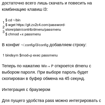
достаточно всего лишь скачать и повесить на
комбинацию клавиш i3:
$
cd
~
/
bin
1
$
wget
https
:
//git.zx2c4.com/password-
2
store/plain/contrib/dmenu/passmenu
3
$
chmod
+
x
passmenu
В конфиг
добавляем строку:
~
/
.
config
/
i3
/
config
1
bindsym
$
mod
+
p
exec
passmenu
Теперь по нажатию
откроется dmenu с
Win
+
P
выбором пароля. При выборе пароль будет
скопирован в буфер обмена на 45 секунд.
Интеграция с браузером
Для пущего удобства pass можно интегрировать с