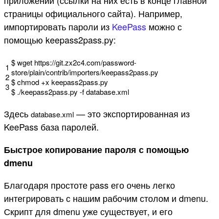
приложений (ссылки на них есть в конце главной
страницы официального сайта). Например,
импортировать пароли из
KeePass
можно с
помощью keepass2pass.py:
$
wget
https
:
//git.zx2c4.com/password-
1
store/plain/contrib/importers/keepass2pass.py
2
$
chmod
+
x
keepass2pass
.
py
3
$
.
/
keepass2pass
.
py
-
f
database
.
xml
Здесь
— это экспортированная из
database
.
xml
KeePass база паролей.
Быстрое копирование пароля с помощью
dmenu
Благодаря простоте pass его очень легко
интегрировать с нашим рабочим столом и dmenu.
Скрипт для dmenu уже существует, и его