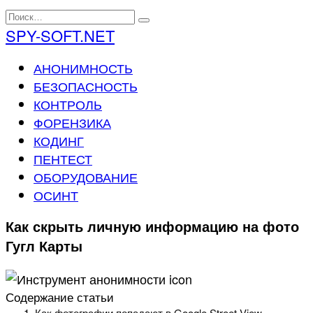
Перейти
Search
к
for:
SPY-SOFT.NET
содержанию
АНОНИМНОСТЬ
БЕЗОПАСНОСТЬ
КОНТРОЛЬ
ФОРЕНЗИКА
КОДИНГ
ПЕНТЕСТ
ОБОРУДОВАНИЕ
ОСИНТ
Как скрыть личную информацию на фото
Гугл Карты
Содержание статьи
Как фотографии попадают в Google Street View