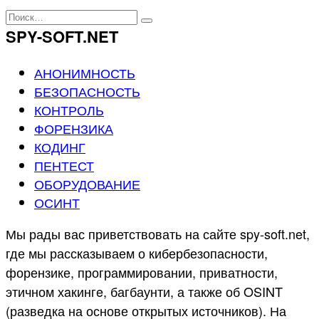
Перейти
Search
к
for:
SPY-SOFT.NET
содержанию
АНОНИМНОСТЬ
БЕЗОПАСНОСТЬ
КОНТРОЛЬ
ФОРЕНЗИКА
КОДИНГ
ПЕНТЕСТ
ОБОРУДОВАНИЕ
ОСИНТ
Мы рады вас приветствовать на сайте spy-soft.net,
где мы рассказываем о кибербезопасности,
форензике, программировании, приватности,
этичном хaкингe, багбаунти, а также об OSINT
(разведка на основе открытых источников). На