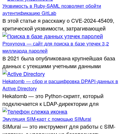
Уязвимость в Ruby-SAML позволяет обойти
аутентификацию GitLab
В этой статье я расскажу о CVE-2024-45409,
критической уязвимости, затрагивающей
Proxynova — сайт для поиска в базе утечек 3,2
миллиарда паролей
В 2021 была опубликована крупнейшая база
данных с утекшими учетными данными
Hekatomb — сбор и расшифровка DPAPI-данных в
Active Directory
Hekatomb — это Python-скрипт, который
подключается к LDAP-директории для
Эмуляция SIM-карт с помощью SIMurai
SIMurai — это инструмент для работы с SIM-
картами, с ударением на безопасность.