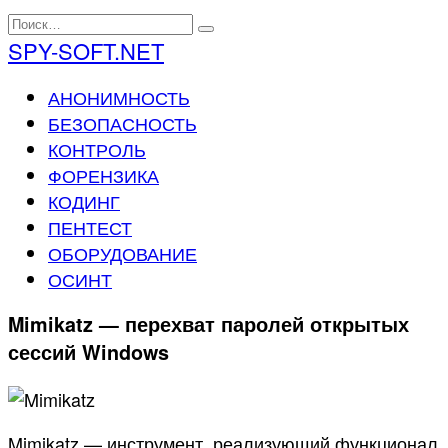
Перейти
Search
к
for:
SPY-SOFT.NET
содержанию
АНОНИМНОСТЬ
БЕЗОПАСНОСТЬ
КОНТРОЛЬ
ФОРЕНЗИКА
КОДИНГ
ПЕНТЕСТ
ОБОРУДОВАНИЕ
ОСИНТ
Mimikatz — перехват паролей открытых
сессий Windows
Mimikatz — инструмент, реализующий функционал