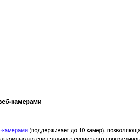
веб-камерами
б-камерами
(поддерживает до 10 камер), позволяющая
на компьютер специального серверного программног