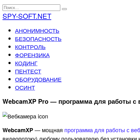
Перейти
Search
к
for:
SPY-SOFT.NET
содержанию
АНОНИМНОСТЬ
БЕЗОПАСНОСТЬ
КОНТРОЛЬ
ФОРЕНЗИКА
КОДИНГ
ПЕНТЕСТ
ОБОРУДОВАНИЕ
ОСИНТ
WebcamXP Pro — программа для работы с 
— мощная
программа для работы с ве
WebcamXP
видеопотоку) любому пользователю без установки 