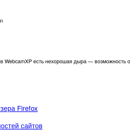
on
о в WebcamXP есть нехорошая дыра — возможность о
ера Firefox
остей сайтов