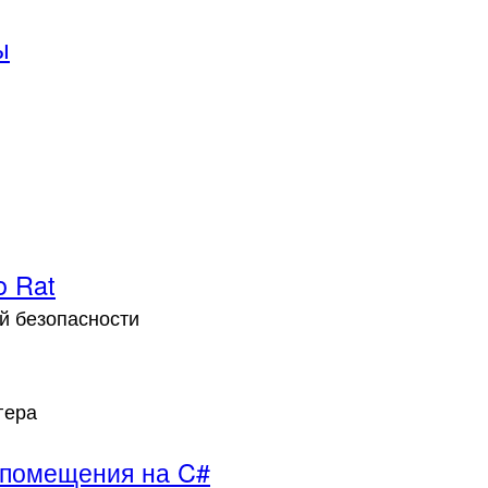
ы
o Rat
й безопасности
гера
 помещения на C#