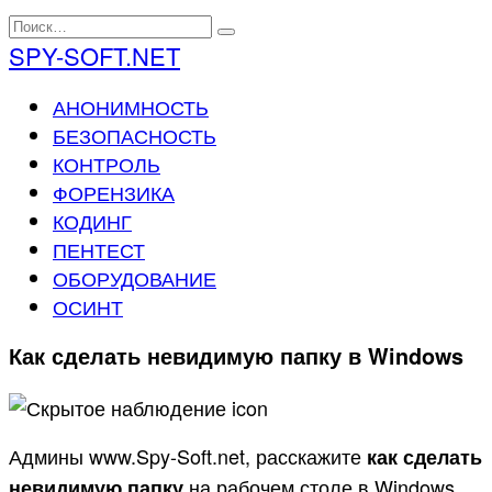
Перейти
Search
к
for:
SPY-SOFT.NET
содержанию
АНОНИМНОСТЬ
БЕЗОПАСНОСТЬ
КОНТРОЛЬ
ФОРЕНЗИКА
КОДИНГ
ПЕНТЕСТ
ОБОРУДОВАНИЕ
ОСИНТ
Как сделать невидимую папку в Windows
Админы www.Spy-Soft.net, расскажите
как сделать
на рабочем столе в Windows
невидимую папку