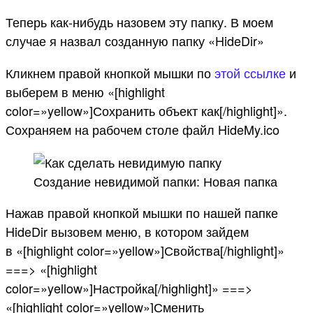
Теперь как-нибудь назовем эту папку. В моем
случае я назвал созданную папку «HideDir»
Кликнем правой кнопкой мышки по
этой ссылке
и
выберем в меню «[highlight
color=»yellow»]Сохранить объект как[/highlight]».
Сохраняем на рабочем столе файл HideMy.ico
Создание невидимой папки: Новая папка
Нажав правой кнопкой мышки по нашей папке
HideDir вызовем меню, в котором зайдем
в «[highlight color=»yellow»]Свойства[/highlight]»
===> «[highlight
color=»yellow»]Настройка[/highlight]» ===>
«[highlight color=»yellow»]Сменить