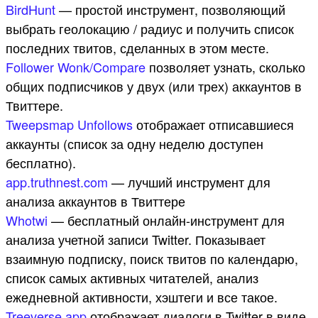
BirdHunt
— простой инструмент, позволяющий
выбрать геолокацию / радиус и получить список
последних твитов, сделанных в этом месте.
Follower Wonk/Compare
позволяет узнать, сколько
общих подписчиков у двух (или трех) аккаунтов в
Твиттере.
Tweepsmap Unfollows
отображает отписавшиеся
аккаунты (список за одну неделю доступен
бесплатно).
app.truthnest.com
— лучший инструмент для
анализа аккаунтов в Твиттере
Whotwi
— бесплатный онлайн-инструмент для
анализа учетной записи Twitter. Показывает
взаимную подписку, поиск твитов по календарю,
список самых активных читателей, анализ
ежедневной активности, хэштеги и все такое.
Treeverse.app
отображает диалоги в Twitter в виде