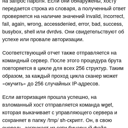
на запрос пароля. Если они обнаружены, хосту
передается строка из словаря, а полученный ответ
проверяется на наличие значений invalid, incorrect,
fail, again, wrong, accessdenied, error, bad, success,
busybox, shell или dvrdvs. Они свидетельствуют об
успехе или провале авторизации.
Соответствующий отчет также отправляется на
командный сервер. После этого процедура брута
повторяется в цикле для всех 256 структур. Таким
образом, за каждый проход цикла сканер может
«окучить» до 256 случайных IP-адресов.
Если авторизация прошла успешно, на
взломанный хост отправляется команда wget,
которая выкачивает с управляющего сервера и
сохраняет в папку /tmp/ sh-скрипт. Он, в свою
очередь, загружает из сети бинарный файл