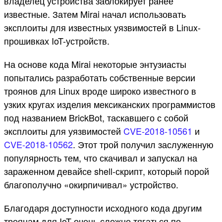
владелец устройства заблокирует ранее
известные. Затем Mirai начал использовать
эксплоиты для известных уязвимостей в Linux-
прошивках IoT-устройств.
На основе кода Mirai некоторые энтузиасты
попытались разработать собственные версии
троянов для Linux вроде широко известного в
узких кругах изделия мексиканских программистов
под названием BrickBot, таскавшего с собой
эксплоиты для уязвимостей
CVE-2018-10561
и
CVE-2018-10562
. Этот трой получил заслуженную
популярность тем, что скачивал и запускал на
зараженном девайсе shell-скрипт, который порой
благополучно «окирпичивал» устройство.
Благодаря доступности исходного кода другим
троянам для IoT очень сложно тягаться по