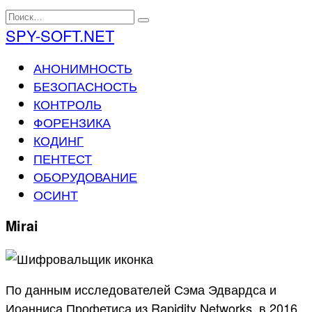
Перейти
Search
к
for:
SPY-SOFT.NET
содержанию
АНОНИМНОСТЬ
БЕЗОПАСНОСТЬ
КОНТРОЛЬ
ФОРЕНЗИКА
КОДИНГ
ПЕНТЕСТ
ОБОРУДОВАНИЕ
ОСИНТ
Mirai
По данным исследователей Сэма Эдвардса и
Иоанниса Профетиса из Rapidity Networks, в 2016