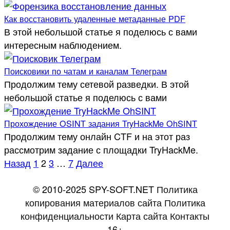
Как восстановить удаленные метаданные PDF
В этой небольшой статье я поделюсь с вами
интересным наблюдением.
Поисковики по чатам и каналам Телеграм
Продолжим тему сетевой разведки. В этой
небольшой статье я поделюсь с вами
Прохождение OSINT задания TryHackMe OhSINT
Продолжим тему онлайн CTF и на этот раз
рассмотрим задание с площадки TryHackMe.
Пагинация
Назад
1
2
3
…
7
Далее
записей
© 2010-2025 SPY-SOFT.NET
Политика
копирования материалов сайта
Политика
конфиденциальности
Карта сайта
Контакты
16+