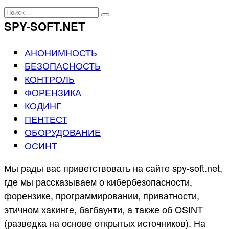
Перейти
Search
к
for:
SPY-SOFT.NET
содержанию
АНОНИМНОСТЬ
БЕЗОПАСНОСТЬ
КОНТРОЛЬ
ФОРЕНЗИКА
КОДИНГ
ПЕНТЕСТ
ОБОРУДОВАНИЕ
ОСИНТ
Мы рады вас приветствовать на сайте spy-soft.net,
где мы рассказываем о кибербезопасности,
форензике, программировании, приватности,
этичном хaкингe, багбаунти, а также об OSINT
(разведка на основе открытых источников). На