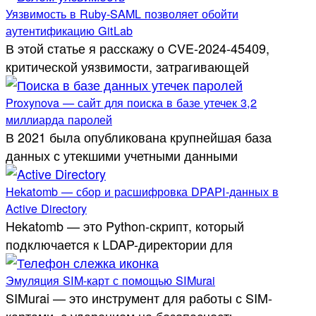
Уязвимость в Ruby-SAML позволяет обойти
аутентификацию GitLab
В этой статье я расскажу о CVE-2024-45409,
критической уязвимости, затрагивающей
Proxynova — сайт для поиска в базе утечек 3,2
миллиарда паролей
В 2021 была опубликована крупнейшая база
данных с утекшими учетными данными
Hekatomb — сбор и расшифровка DPAPI-данных в
Active Directory
Hekatomb — это Python-скрипт, который
подключается к LDAP-директории для
Эмуляция SIM-карт с помощью SIMurai
SIMurai — это инструмент для работы с SIM-
картами, с ударением на безопасность.